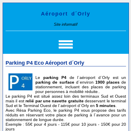
Aéroport d´Orly
Site informatif
Parking P4 Eco Aéroport d´Orly
Le
parking P4
de l´aéroport d´Orly est un
parking de surface
d´environ
1900 places
de
stationnement, incluant des places de parking
pour personnes à mobilité réduite..
Le parking P4 est situé assez loin des terminaux Sud et Ouest
mais il est
relié par une navette gratuite
desservant le terminal
Sud et le Terminal Ouest de l´aéroport d´Orly en
5 minutes
.
Avec Résa Parking Eco, le parking P4 vous propose des tarifs
réduits en réservant votre place de parking à l´avance pour un
stationnement de longue durée.
Exemple : 55€ pour 4 jours - 115€ pour 10 jours - 150€ pour 20
jours